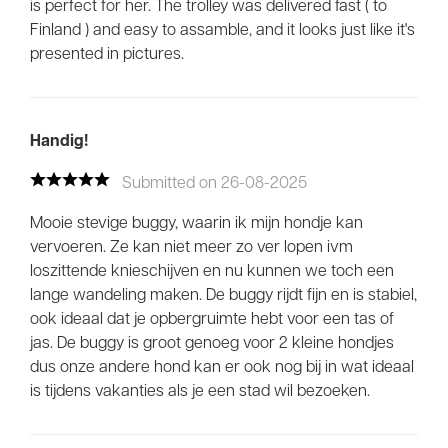
is perfect for her. The trolley was delivered fast ( to
Finland ) and easy to assamble, and it looks just like it's
presented in pictures.
Handig!
Submitted on 26-08-2025
Mooie stevige buggy, waarin ik mijn hondje kan
vervoeren. Ze kan niet meer zo ver lopen ivm
loszittende knieschijven en nu kunnen we toch een
lange wandeling maken. De buggy rijdt fijn en is stabiel,
ook ideaal dat je opbergruimte hebt voor een tas of
jas. De buggy is groot genoeg voor 2 kleine hondjes
dus onze andere hond kan er ook nog bij in wat ideaal
You’re currently viewing our UK store. Would
is tijdens vakanties als je een stad wil bezoeken.
you prefer to shop on our European Store?