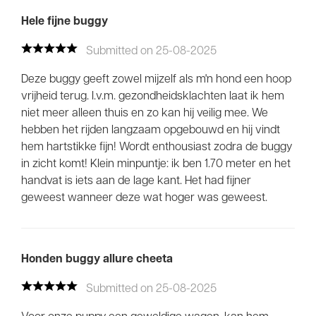
Hele fijne buggy
Shop EU store
Submitted on 25-08-2025
Shop at UK store
Deze buggy geeft zowel mijzelf als m'n hond een hoop
vrijheid terug. I.v.m. gezondheidsklachten laat ik hem
niet meer alleen thuis en zo kan hij veilig mee. We
hebben het rijden langzaam opgebouwd en hij vindt
hem hartstikke fijn! Wordt enthousiast zodra de buggy
in zicht komt! Klein minpuntje: ik ben 1.70 meter en het
handvat is iets aan de lage kant. Het had fijner
geweest wanneer deze wat hoger was geweest.
Honden buggy allure cheeta
Submitted on 25-08-2025
Voor onze puppy een geweldige wagen, kan hem