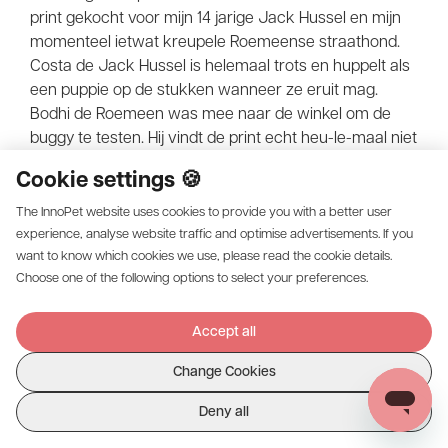
print gekocht voor mijn 14 jarige Jack Hussel en mijn
momenteel ietwat kreupele Roemeense straathond.
Costa de Jack Hussel is helemaal trots en huppelt als
een puppie op de stukken wanneer ze eruit mag.
Bodhi de Roemeen was mee naar de winkel om de
buggy te testen. Hij vindt de print echt heu-le-maal niet
cool, daar zeurt ie nog wat om (die grijze was toch ook
Cookie settings 🍪
prima?! Bromde hij in de winkel) maar ach hij went er
wel aan. Vriendlief vindt de wendbaarheid en balans
The InnoPet website uses cookies to provide you with a better user
van de buggy helemaal te gek. Al kan dat ook komen
experience, analyse website traffic and optimise advertisements. If you
want to know which cookies we use, please read the cookie details.
doordat al die opbergruimte in de buggy ervoor
Choose one of the following options to select your preferences.
zorgen dat er zoveel bier mee kan, dat alles wat rolt
en ervoor zorgt dat meneer niet omkiepert, helemaal
cool is.. de 2 bierfleshouders aan het stuur vallen écht
Accept all
in de smaak. En ik? Ik ben blij dat we met de hele crew
Change Cookies
op stap kunnen, m'n hondjes blij zijn (ja die print went
wel Bodhi) én dat ik nog wat chocola in het
Find a dealer
Deny all
opbergvakje aan het stuur kan verstoppen ;-)