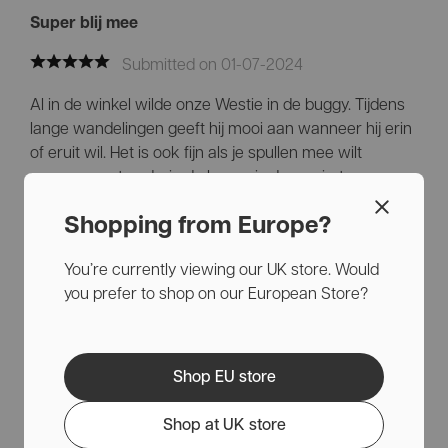
Super blij mee
Submitted on 01-07-2024
Al in de winkel wilde onze Westie in de buggy. Tijdens
lange wandelingen geeft hij mooi aan wanneer hij erin
of eruit wil. Het is ook fijn als je spullen mee wilt
nemen, want onderin de buggy is daar ruimte genoeg
voor. De grote wielen maken rijden comfortabel, maar
voor meer comfort op minder vlakke wegen kun je
Shopping from Europe?
waarschijnlijk beter voor de duurdere versie kiezen.
You’re currently viewing our UK store. Would
you prefer to shop on our European Store?
Rooskleurig
Submitted on 02-06-2024
Shop EU store
Zowel Roos (de ragdoll kat) als mijn dag zien er vanaf
Shop at UK store
de komst van Innopet All Terrain een stuk