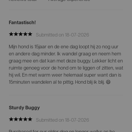
Fantastisch!
Submitted on 18-07-2026
Mijn hond is 15jaar en de ene dag loopt hij zo nog uur
en andere dag minder. Ik wandel graag en neem hem
graag mee en dat kan met deze buggy. Lekker licht en
ruimte genoeg voor de hond om te liggen of zitten, wat
hij wil. En met warm weer helemaal super want dan is
15minuten wandelen al te pittig. Hond blij ik blij. 😄
Sturdy Buggy
Submitted on 18-07-2026
Purchased for our older dog on longer walks as he