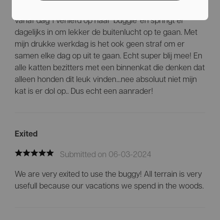
Rooskleuriger uit. Boven alle verwachtingen is Roos
vanaf dag 1 verliefd op haar 'buggie' en springt er
dagelijks in om lekker de buitenlucht op te gaan. Met
mijn drukke werkdag is het ook geen straf om er
samen elke dag op uit te gaan. Echt super blij mee! En
alle katten bezitters met een binnenkat die denken dat
alleen honden dit leuk vinden...nee absoluut niet mijn
kat is er dol op.. Dus echt een aanrader!
Exited
Submitted on 06-03-2024
We are very exited to use the buggy! All terrain is very
usefull because our vacations we spend in the woods.