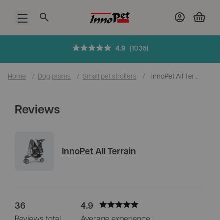
Open menu
Shipped
same day
on orders before 2 p.m.
Home
/
Dog prams
/
Small pet strollers
/
InnoPet All Terrain
Reviews
InnoPet All Terrain
36
4.9
Reviews total
Average experience