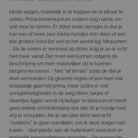
Mooie wagen, makkelijk in te klappen en in elkaar te
zetten. Prima binnenkant en onderin nog ruimte om
wat mee te nemen. Er zitten twee riempjes in dus je
kan een of twee zeer kleine hondjes erin doen of een
iets grotere hond (let wel op het aantal kg). Minpunten:
- Als de wielen er eenmaal op zitten, krijg je ze er echt
niet meer vanaf. Dat moet wel kunnen volgens de
beschrijving om hem makkelijker op te kunnen
bergen/vervoeren. - Niet “all terrain” zoals de titel je
doet vermoeden. Op gewone tegels of een heel vlak
bospaadje gaat het prima, maar zodra er wat
onregelmatigheden in de weg zitten, takjes of
steentjes liggen wordt hij lastiger te besturen en heeft
geen enkele schokdemping dus dan zit je hondje heel
erg te schudden. Als je van plan bent veel echt
“outdoors” te gaan wandelen, zou ik deze wagen niet
kopen. - Veel plastic aan de buitenkant waardoor er
makkelijk beschadigingen optreden. - De wagen/de